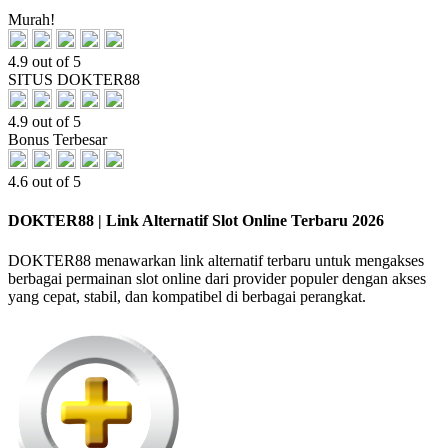
Murah!
4.9 out of 5
SITUS DOKTER88
4.9 out of 5
Bonus Terbesar
4.6 out of 5
DOKTER88 | Link Alternatif Slot Online Terbaru 2026
DOKTER88 menawarkan link alternatif terbaru untuk mengakses
berbagai permainan slot online dari provider populer dengan akses
yang cepat, stabil, dan kompatibel di berbagai perangkat.