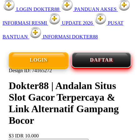
LOGIN DOKTER88
PANDUAN AKSES
INFORMASI RESMI
UPDATE 2026
PUSAT
BANTUAN
INFORMASI DOKTER88
LOGIN
DAFTAR
Design ID: 74165272
Dokter88 | Andalan Situs
Slot Gacor Terpercaya &
Link Alternatif Gampang
Bocor
$3
IDR 10.000