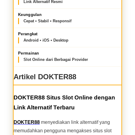
Link Alternatif Resmi
Keunggulan
Cepat • Stabil • Responsif
Perangkat
Android • iOS • Desktop
Permainan
Slot Online dari Berbagai Provider
Artikel DOKTER88
DOKTER88 Situs Slot Online dengan
Link Alternatif Terbaru
DOKTER88
menyediakan link alternatif yang
memudahkan pengguna mengakses situs slot