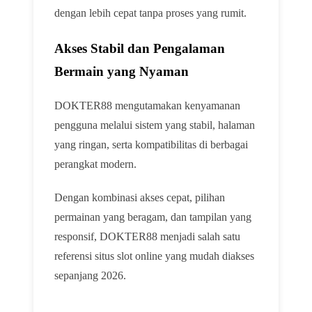
dengan lebih cepat tanpa proses yang rumit.
Akses Stabil dan Pengalaman
Bermain yang Nyaman
DOKTER88 mengutamakan kenyamanan
pengguna melalui sistem yang stabil, halaman
yang ringan, serta kompatibilitas di berbagai
perangkat modern.
Dengan kombinasi akses cepat, pilihan
permainan yang beragam, dan tampilan yang
responsif, DOKTER88 menjadi salah satu
referensi situs slot online yang mudah diakses
sepanjang 2026.