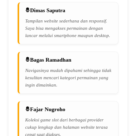
Dimas Saputra
Tampilan website sederhana dan responsif.
Saya bisa mengakses permainan dengan
lancar melalui smartphone maupun desktop.
Bagas Ramadhan
Navigasinya mudah dipahami sehingga tidak
kesulitan mencari kategori permainan yang
ingin dimainkan.
Fajar Nugroho
Koleksi game slot dari berbagai provider
cukup lengkap dan halaman website terasa
cepat saat diakses.