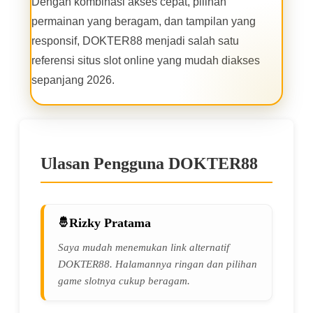
Dengan kombinasi akses cepat, pilihan
permainan yang beragam, dan tampilan yang
responsif, DOKTER88 menjadi salah satu
referensi situs slot online yang mudah diakses
sepanjang 2026.
Ulasan Pengguna DOKTER88
Rizky Pratama
Saya mudah menemukan link alternatif
DOKTER88. Halamannya ringan dan pilihan
game slotnya cukup beragam.