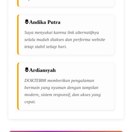
Andika Putra
Saya menyukai karena link alternatifnya
selalu mudah diakses dan performa website
tetap stabil setiap hari.
Ardiansyah
DOKTER88 memberikan pengalaman
bermain yang nyaman dengan tampilan
modern, sistem responsif, dan akses yang
cepat.