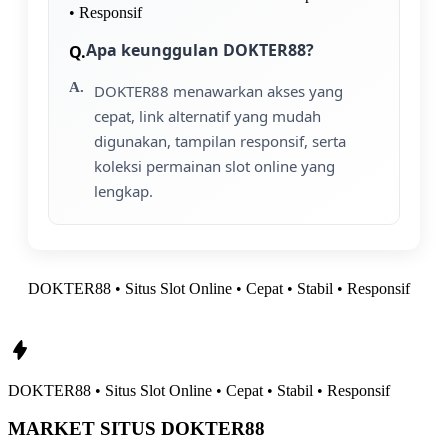
• Responsif
Apa keunggulan DOKTER88?
DOKTER88 menawarkan akses yang
cepat, link alternatif yang mudah
digunakan, tampilan responsif, serta
koleksi permainan slot online yang
lengkap.
DOKTER88
• Situs Slot Online • Cepat • Stabil • Responsif
DOKTER88
• Situs Slot Online • Cepat • Stabil • Responsif
MARKET SITUS DOKTER88